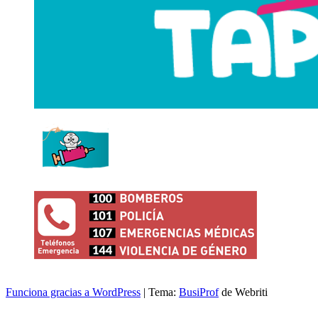
Funciona gracias a WordPress
| Tema:
BusiProf
de Webriti