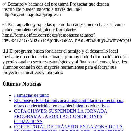
✅ Becarios y becarias del programa Progresar que deseen
inscribirse pueden hacerlo a través del link:
http://argentina.gob.ar/progresar
✅ Para aquellos y aquellas que no lo sean y quieren hacer el curso
deben completar el siguiente formulario:
https://forms.office.com/pages/responsepage.aspx?
id=GkcF2hG7MkG5TcAjddKkGk2Z_nAd29t%20IuyC2wmv9
👉🏻 El programa busca fortalecer el arraigo y el desarrollo local
mediante una orientación situada, promoviendo la formación técnica
y profesional en sectores estratégicos y al finalizar el curso, las y los
alumnos contarán con mayores herramientas para elaborar sus
proyectos educativos y laborales.
Últimas Noticias
Farmacias de turno
El Consejo Escolar convoca a una contratación directa para
obras de electricidad en establecimientos educativos
COPA CHAVES: SUSPENDEN LA JORNADA
PROGRAMADA POR LAS CONDICIONES
CLIMATICÁS
CORTE TOTAL DE TRÁNSITO EN LA ZONA DE LA