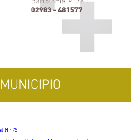
al N.º 75