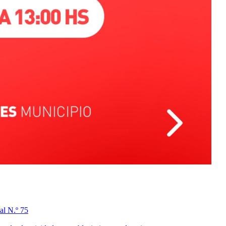
al N.º 75