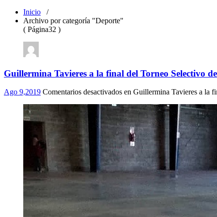
Inicio
/
Archivo por categoría "Deporte"
( Página32 )
Guillermina Tavieres a la final del Torneo Selectivo d
Ago 9,2019
Comentarios desactivados
en Guillermina Tavieres a la fi