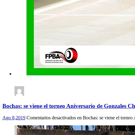
Bochas: se viene el torneo Aniversario de Gonzales C
Ago 8,2019
Comentarios desactivados
en Bochas: se viene el torneo