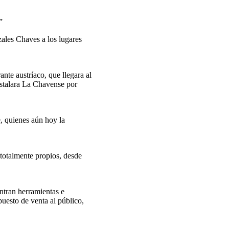
”
zales Chaves a los lugares
te austríaco, que llegara al
instalara La Chavense por
e, quienes aún hoy la
totalmente propios, desde
ntran herramientas e
uesto de venta al público,